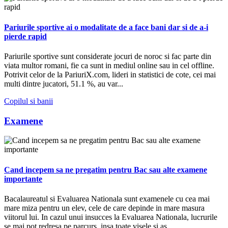
Pariurile sportive ai o modalitate de a face bani dar si de a-i
pierde rapid
Pariurile sportive sunt considerate jocuri de noroc si fac parte din
viata multor romani, fie ca sunt in mediul online sau in cel offline.
Potrivit celor de la PariuriX.com, lideri in statistici de cote, cei mai
multi dintre jucatori, 51.1 %, au var...
Copilul si banii
Examene
Cand incepem sa ne pregatim pentru Bac sau alte examene
importante
Bacalaureatul si Evaluarea Nationala sunt examenele cu cea mai
mare miza pentru un elev, cele de care depinde in mare masura
viitorul lui. In cazul unui insucces la Evaluarea Nationala, lucrurile
se mai pot redresa pe parcurs, insa toate visele si as...