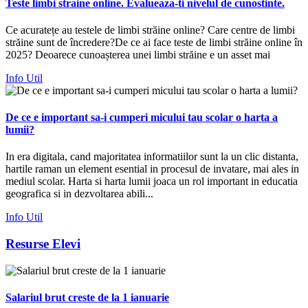
Teste limbi straine online. Evalueaza-ti nivelul de cunostinte.
Ce acuratețe au testele de limbi străine online? Care centre de limbi
străine sunt de încredere?De ce ai face teste de limbi străine online în
2025? Deoarece cunoașterea unei limbi străine e un asset mai
Info Util
De ce e important sa-i cumperi micului tau scolar o harta a
lumii?
In era digitala, cand majoritatea informatiilor sunt la un clic distanta,
hartile raman un element esential in procesul de invatare, mai ales in
mediul scolar. Harta si harta lumii joaca un rol important in educatia
geografica si in dezvoltarea abili...
Info Util
Resurse Elevi
Salariul brut creste de la 1 ianuarie